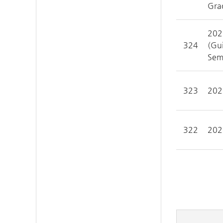
Gra
202
324
(Gui
Sem
323
20
322
20