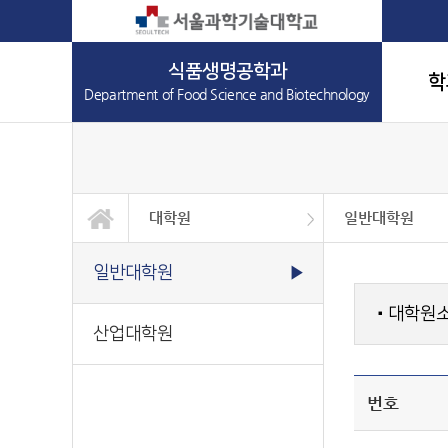
식품생명공학과
학
Department of Food Science and Biotechnology
대학원
일반대학원
학과소개
교과과정
학사정보
대학원
정보광장
커뮤니티
일반대학원
산업대학원
일반대학원
▶
대학원
■
산업대학원
번호