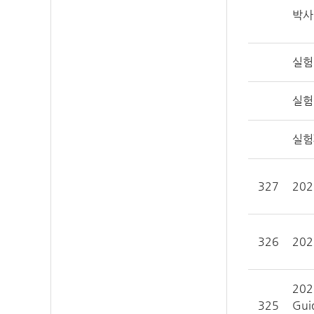
박사
실험
실험
실험
327
20
326
20
20
325
Gui