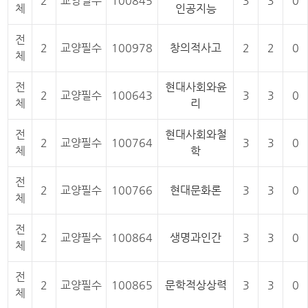
2
교양필수
100845
3
3
0
체
인공지능
전
2
교양필수
100978
창의적사고
2
2
0
체
전
현대사회와윤
2
교양필수
100643
3
3
0
체
리
전
현대사회와철
2
교양필수
100764
3
3
0
체
학
전
2
교양필수
100766
현대문화론
3
3
0
체
전
2
교양필수
100864
생명과인간
3
3
0
체
전
2
교양필수
100865
문학적상상력
3
3
0
체