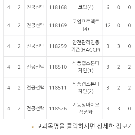
4
2
전공선택
118168
코업(4)
6
0
0
코업프로젝트
4
2
전공선택
118169
12
0
0
(4)
안전관리인증
4
2
전공선택
118259
3
3
0
기준(HACCP)
식품캡스톤디
4
2
전공선택
118510
3
2
2
자인(1)
식품캡스톤디
4
2
전공선택
118511
3
2
2
자인(2)
기능성바이오
4
2
전공선택
118526
3
3
0
식품학
교과목명을 클릭하시면 상세한 정보가