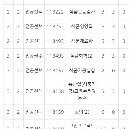
2
2
전공선택
118222
식품관능검사
3
3
0
2
2
전공선택
118252
식품영양학
3
3
0
2
2
전공선택
118493
식품재료학
3
3
0
3
2
전공필수
118495
식품화학(2)
3
3
0
3
2
전공선택
118157
식품가공실험
2
0
4
농산업(식품가
3
2
전공선택
118158
공)교육논리및
3
3
0
논술
3
2
전공선택
118159
코업(2)
6
0
0
코업프로젝트