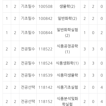
1
2
기초필수
100508
생물학(2)
2
2
0
1
2
기초필수
100842
일반화학(2)
2
2
0
일반화학실험
1
2
기초필수
100844
1
0
2
(2)
식품공정공학
2
2
전공필수
118522
3
3
0
(1)
2
2
전공필수
118524
식품생화학(1)
3
3
0
2
2
전공필수
118539
식품미생물학
3
3
0
2
2
전공선택
118142
식품기초실험
2
0
4
식품분석및화
2
2
전공선택
118152
2
0
4
학실험