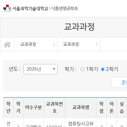
|
식품생명공학과
교과과정
교과과정
교과과정
교과연계도
교과목개요
학과소개
교과과정
학사정보
정보광장
커뮤니티
교과과정
교육목표
대학원
년도 :
학기 :
1학기
2학기
학
학
교과목번
학
이
실
이수구분
교과목명
년
기
호
점
론
습
전
컴퓨팅사고와