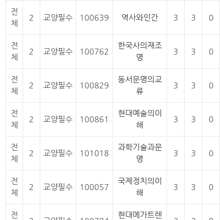
전
2
교양필수
100639
역사와인간
3
3
0
체
전
한국사의재조
2
교양필수
100762
3
3
0
체
명
전
동서문명의교
2
교양필수
100829
3
3
0
체
류
전
현대예술의이
2
교양필수
100861
3
3
0
체
해
전
과학기술과문
2
교양필수
101018
3
3
0
체
명
전
국제정치의이
2
교양필수
100057
3
3
0
체
해
전
현대메가트렌