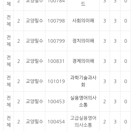
2
교양필수
100784
3
3
0
체
드
전
2
교양필수
100798
사회의이해
3
3
0
체
전
2
교양필수
100799
정치의이해
3
3
0
체
전
2
교양필수
100831
경제의이해
3
3
0
체
전
과학기술과사
2
교양필수
101019
3
3
0
체
회
전
실용영어의사
2
교양필수
100453
2
3
0
체
소통
전
고급실용영어
2
교양필수
100454
2
3
0
체
의사소통