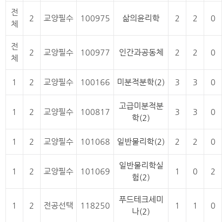
전
2
교양필수
100975
삶의윤리학
2
2
0
체
전
2
교양필수
100977
인간과공동체
2
2
0
체
1
2
교양필수
100166
미분적분학(2)
3
3
0
고급미분적분
1
2
교양필수
100817
3
3
0
학(2)
1
2
교양필수
101068
일반물리학(2)
2
2
0
일반물리학실
1
2
교양필수
101069
1
0
2
험(2)
푸드테크세미
1
2
전공선택
118250
1
1
0
나(2)