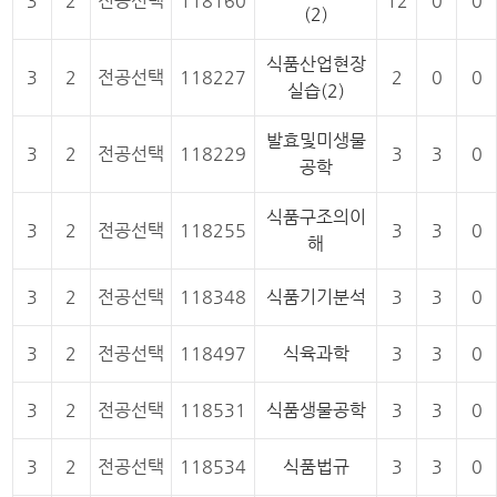
3
2
전공선택
118160
12
0
0
(2)
식품산업현장
3
2
전공선택
118227
2
0
0
실습(2)
발효및미생물
3
2
전공선택
118229
3
3
0
공학
식품구조의이
3
2
전공선택
118255
3
3
0
해
3
2
전공선택
118348
식품기기분석
3
3
0
3
2
전공선택
118497
식육과학
3
3
0
3
2
전공선택
118531
식품생물공학
3
3
0
3
2
전공선택
118534
식품법규
3
3
0