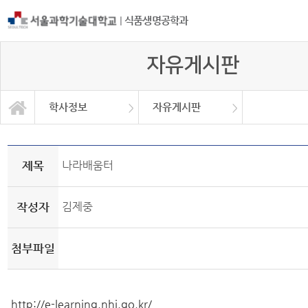
|
식품생명공학과
자유게시판
학사정보
자유게시판
자유게시판
학과소개
교과과정
학사정보
정보광장
커뮤니티
학사일정
공지사항
취업정보
대학원
Q&A
제목
나라배움터
작성자
김제중
첨부파일
http://e-learning.nhi.go.kr/