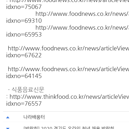
idxno=75067
http://www.foodnews.co.kr/news/a
idxno=69310
http://www.foodnews.co.kr/news/a
idxno=65953
http://www.foodnews.co.kr/news/articleVie
idxno=67622
http://www.foodnews.co.kr/news/articleVie
idxno=64145
- 식품음료신문
:
http://www.thinkfood.co.kr/news/articleVie
idxno=76557
나라배움터
[박람회] 2020 경기도 온라인 청년 채용 박람회