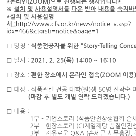
*
온라인
(ZOOM)
으로
진행되는
행사입니다
*
※
설치
및
사용설명서를
다운
받아
내용을
숙지바
*
설치
및
사용설명
서
:
http://www.cfs.or.kr/news/notice_v.asp?
idx=466&ctgrstr=notice&page=1
□ 명칭 :
식품전공자를
위한
"Story-Telling Conce
□ 일시 :
2021. 2. 25(
목
) 14:00 ~ 16:10
□ 장소 :
편한
장소에서
온라인
접속
(ZOOM
이용
□ 대상 : 식품관련 전공 대학(원)생 50명 선착순 
(
마감
후
별도
개별
연락
드리겠습니다
.)
□ 내용 :
1부 – 기업스토리 (식품안전상생협회 손세
2부 – 현장스토리 (CJ제일제당 품질안전센
3부 – 자유로운 Q&A (손세근 사무총장, 