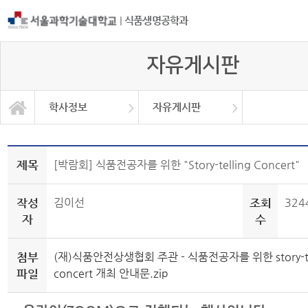
|
식품생명공학과
자유게시판
학사정보
자유게시판
자유게시판
학과소개
교과과정
학사정보
정보광장
커뮤니티
학사일정
공지사항
취업정보
대학원
Q&A
제목
[박람회] 식품전공자를 위한 "Story-telling Concert"
작성
김이선
조회
324
자
수
첨부
(재)식품안전상생협회 주관 - 식품전공자를 위한 story-te
파일
concert 개최 안내문.zip