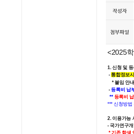
작성자
첨부파일
<2025
1. 신청 및 
-
통합정보시
* 붙임 안
-
등록비 납부
**
등록비 
*** 신청방
2. 이용가능
- 국가연구
* 기존 학생