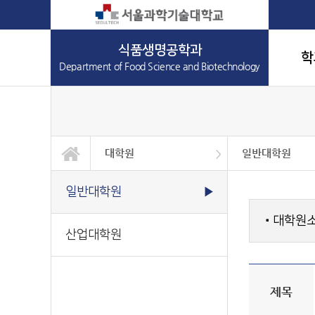
식품생명공학과
학
Department of Food Science and Biotechnology
대학원
일반대학원
학과소개
교과과정
학사정보
대학원
정보광장
커뮤니티
일반대학원
산업대학원
일반대학원
▶
대학원
■
산업대학원
제목