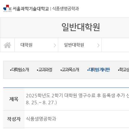
|
식품생명공학과
일반대학원
대학원
일반대학원
일반대학원
산업대학원
학과소개
교과과정
학사정보
정보광장
커뮤니티
대학원
대학원소개
교과과정
교과목소개
대학원 게시판
학교
■
■
■
■
■
2025학년도 2학기 대학원 영구수료 후 등록생 추가 신
제목
8. 25.~ 8. 27.)
작성자
식품생명공학과