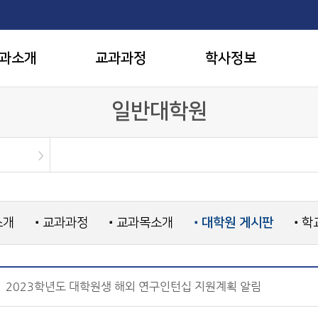
과소개
교과과정
학사정보
일반대학원
소개
교과과정
교과목소개
대학원 게시판
학
■
■
■
■
2023학년도 대학원생 해외 연구인턴십 지원계획 알림