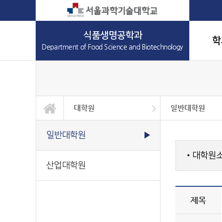
식품생명공학과
학
Department of Food Science and Biotechnology
대학원
일반대학원
학과소개
교과과정
학사정보
대학원
정보광장
커뮤니티
일반대학원
산업대학원
일반대학원
▶
대학원
■
산업대학원
제목