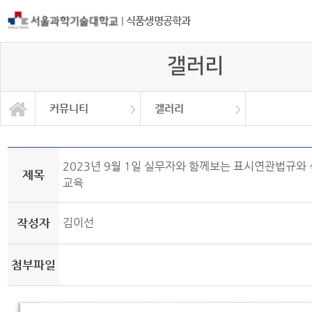
|
식품생명공학과
갤러리
커뮤니티
갤러리
학과소개
교과과정
학사정보
정보광장
커뮤니티
대학원
동문회
동아리
갤러리
2023년 9월 1일 실무자와 함께보는 표시연관법규와
제목
교육
작성자
김이선
첨부파일