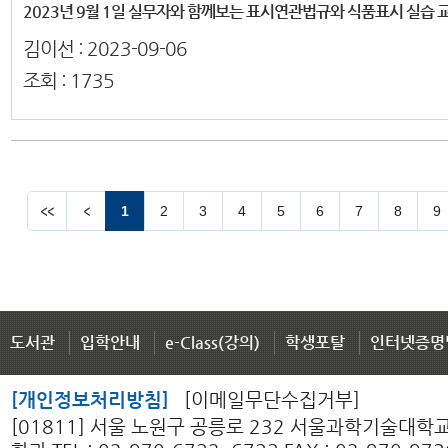
2023년 9월 1일 실무자와 함께보는 표시연관법규와 식품표시 실습 
김이선 :
2023-09-06
조회 :
1735
1
2
3
4
5
6
7
8
9
도서관
입학안내
e-Class(강의)
학생포탈
인터넷증명
[개인정보처리방침]
[이메일무단수집거부]
[01811] 서울 노원구 공릉로 232 서울과학기술대