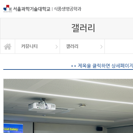
|
식품생명공학과
갤러리
커뮤니티
갤러리
학과소개
교과과정
학사정보
정보광장
커뮤니티
대학원
동문회
동아리
갤러리
** 제목을 클릭하면 상세페이