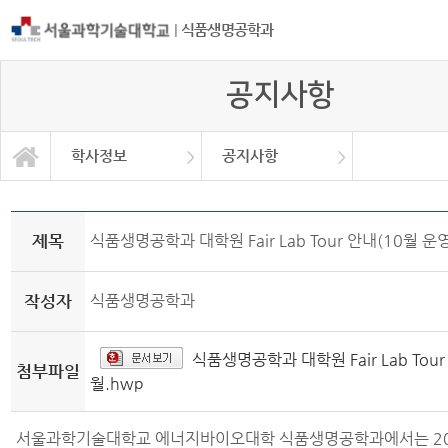
|
식품생명공학과
공지사항
학사정보
공지사항
자유게시판
학과소개
교과과정
학사정보
정보광장
커뮤니티
학사일정
공지사항
취업정보
대학원
Q&A
제목
식품생명공학과 대학원 Fair Lab Tour 안내(10월 운영
작성자
식품생명공학과
식품생명공학과 대학원 Fair Lab Tou
첨부파일
월.hwp
서울과학기술대학교 에너지바이오대학 식품생명공학과에서는 20