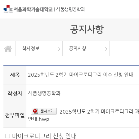
|
식품생명공학과
공지사항
학사정보
공지사항
자유게시판
학과소개
교과과정
학사정보
정보광장
커뮤니티
학사일정
공지사항
취업정보
대학원
Q&A
제목
2025학년도 2학기 마이크로디그리 이수 신청 안내
작성자
식품생명공학과
2025학년도 2학기 마이크로디그리 과
첨부파일
안내.hwp
□ 마이크로디그리 신청 안내