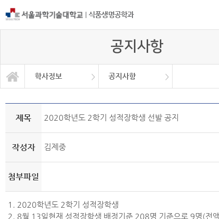
|
식품생명공학과
공지사항
학사정보
공지사항
자유게시판
학과소개
교과과정
학사정보
정보광장
커뮤니티
학사일정
공지사항
취업정보
대학원
Q&A
제목
2020학년도 2학기 성적장학생 선발 공지
작성자
김제중
첨부파일
1. 2020학년도 2학기 성적장학생
2. 8월 13일현재 성적장학생 배정기준 208명 기준으로 9명(전