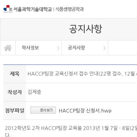
|
식품생명공학과
공지사항
학사정보
공지사항
자유게시판
학과소개
교과과정
학사정보
정보광장
커뮤니티
학사일정
공지사항
취업정보
대학원
Q&A
제목
HACCP팀장 교육신청서 접수 안내(22명 접수, 12월 
작성자
김제중
첨부파일
HACCP팀장 신청서.hwp
2012학년도 2차 HACCP팀장 교육을 2013년 1월 7일 - 8일(
다.