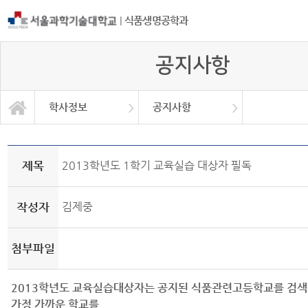
|
식품생명공학과
공지사항
학사정보
공지사항
자유게시판
학과소개
교과과정
학사정보
정보광장
커뮤니티
학사일정
공지사항
취업정보
대학원
Q&A
제목
2013학년도 1학기 교육실습 대상자 필독
작성자
김제중
첨부파일
2013학년도 교육실습대상자는 공지된 식품관련고등학교를 검색
가정 가까운 학교를