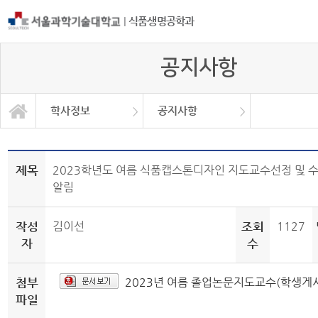
|
식품생명공학과
공지사항
학사정보
공지사항
자유게시판
학과소개
교과과정
학사정보
정보광장
커뮤니티
학사일정
공지사항
취업정보
대학원
Q&A
제목
2023학년도 여름 식품캡스톤디자인 지도교수선정 및 
알림
작성
김이선
조회
1127
자
수
첨부
2023년 여름 졸업논문지도교수(학생게시
파일