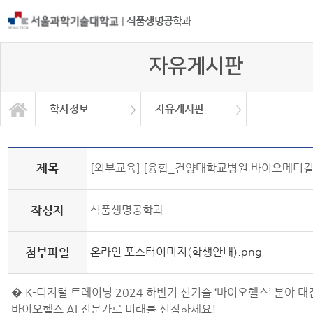
|
식품생명공학과
자유게시판
학사정보
자유게시판
자유게시판
학과소개
교과과정
학사정보
정보광장
커뮤니티
학사일정
공지사항
취업정보
대학원
Q&A
제목
[외부교육] [융합_건양대학교병원 바이오메디컬
작성자
식품생명공학과
첨부파일
온라인 포스터이미지(학생안내).png
� K-디지털 트레이닝 2024 하반기 신기술 ‘바이오헬스’ 분야 대
바이오헬스 AI 전문가로 미래를 선점하세요!