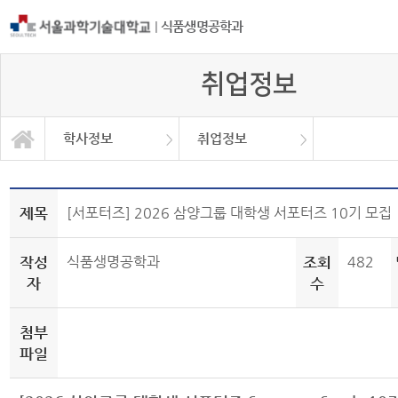
|
식품생명공학과
취업정보
학사정보
취업정보
자유게시판
학과소개
교과과정
학사정보
정보광장
커뮤니티
학사일정
공지사항
취업정보
대학원
Q&A
제목
[서포터즈] 2026 삼양그룹 대학생 서포터즈 10기 모집
작성
식품생명공학과
조회
482
자
수
첨부
파일