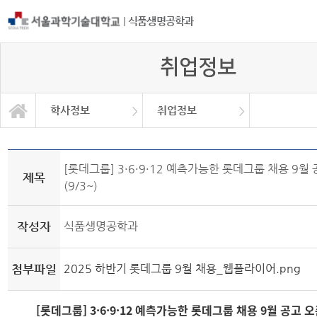
|
식품생명공학과
취업정보
학사정보
취업정보
자유게시판
학과소개
교과과정
학사정보
정보광장
커뮤니티
학사일정
공지사항
취업정보
대학원
Q&A
[롯데그룹] 3·6·9·12 예측가능한 롯데그룹 채용 9월
제목
(9/3~)
작성자
식품생명공학과
첨부파일
2025 하반기 롯데그룹 9월 채용_웹플라이어.png
[롯데그룹] 3·6·9·12 예측가능한 롯데그룹 채용 9월 공고 오픈 