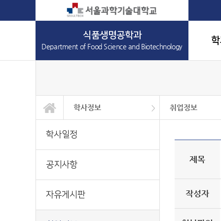
식품생명공학과
학
Department of Food Science and Biotechnology
학사정보
취업정보
학과소개
교과과정
학사정보
대학원
정보광장
커뮤니티
학사일정
공지사항
자유게시판
취업정보
Q&A
학사일정
제목
공지사항
작성자
자유게시판