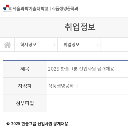
|
식품생명공학과
취업정보
학사정보
취업정보
자유게시판
학과소개
교과과정
학사정보
정보광장
커뮤니티
학사일정
공지사항
취업정보
대학원
Q&A
제목
2025 한솔그룹 신입사원 공개채용
작성자
식품생명공학과
첨부파일
�
2025
한솔그룹 신입사원 공개채용